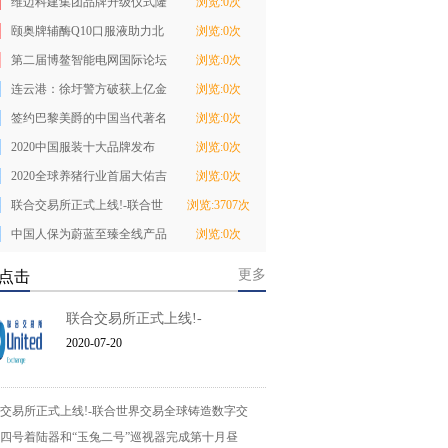
维迈科建集团品牌升级仪式隆
浏览:0次
重举行
颐奥牌辅酶Q10口服液助力北
浏览:0次
京消费季，专业
第二届博鳌智能电网国际论坛
浏览:0次
即将开幕
连云港：徐圩警方破获上亿金
浏览:0次
融大案
签约巴黎美爵的中国当代著名
浏览:0次
美术家林敦席
2020中国服装十大品牌发布
浏览:0次
2020全球养猪行业首届大佑吉
浏览:0次
人才节盛大开幕
联合交易所正式上线!-联合世
浏览:3707次
界交易全球铸造
中国人保为蔚蓝至臻全线产品
浏览:0次
承保，为消费者
更多
点击
联合交易所正式上线!-
2020-07-20
交易所正式上线!-联合世界交易全球铸造数字交
四号着陆器和“玉兔二号”巡视器完成第十月昼