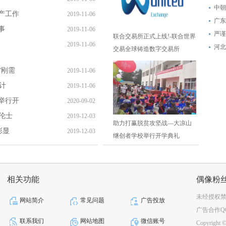
中朝
产工作
2019-11-06
广东
事
2019-11-06
严谨
联合交易所正式上线!-联合世界
2019-11-06
河北
交易全球铸造数字交易所
“刚需
2019-11-06
计
2019-11-06
举行开
2020-09-02
伦士
2019-12-03
助力打赢脱贫攻坚战—大凉山
彰显
2019-12-03
继创者学校举行开学典礼
相关功能
偶像粉
未经授权
网站简介
常见问题
广告投放
广告合作QQ：2
联系我们
网站地图
微信账号
Copyright © 