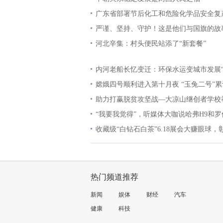
广东省部署节后化工和危险化学品安全复
严谨、坚持、守护！这是他们与国旗的故
河北辛集：村头便民站添了“新套餐”
内河老船长忆变迁：环保水运变城市发展
嫦娥四号顺利进入第十月夜 “玉兔二号”累
助力打赢脱贫攻坚战—大凉山继创者学校
“我要我觉得”，听媒体大咖说哈弗H9和罗
收藏级“白钻石白茶”6.18展会大赚眼球，
热门频道推荐
新闻
娱体
财经
汽车
健康
科技