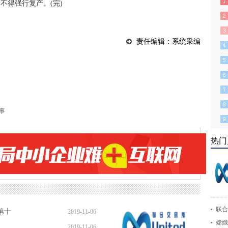
不得强行复产。(完)
责任编辑：系统采编
事
热门
联合
第十
2019-11-06
嫦娥
2019-11-06