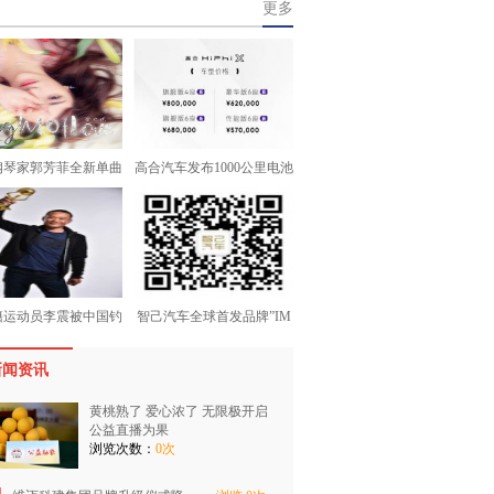
更多
钢琴家郭芳菲全新单曲
高合汽车发布1000公里电池
籍运动员李震被中国钓
智己汽车全球首发品牌”IM
新闻资讯
黄桃熟了 爱心浓了 无限极开启
公益直播为果
浏览次数：
0次