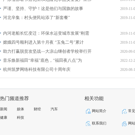
严谨、坚持、守护！这是他们与国旗的故事
2019-11-
河北辛集：村头便民站添了“新套餐”
2019-11-
内河老船长忆变迁：环保水运变城市发展“刚需
2019-11-
嫦娥四号顺利进入第十月夜 “玉兔二号”累计
2019-11-
助力打赢脱贫攻坚战—大凉山继创者学校举行开
2020-09-
音乐焕新福田“幸福”底色，“福田夜八点”为
2022-12-
杭州筑梦网络科技有限公司十周年庆
2020-08-
热门频道推荐
相关功能
新闻
娱体
财经
汽车
网站简介
常
健康
科技
联系我们
网