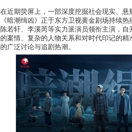
在近期荧屏上，一部深度挖掘社会现实、悬
《暗潮缉凶》正于东方卫视黄金剧场持续热
陈若轩、李溪芮等实力派演员领衔主演，自
的案情、复杂的人物关系和对时代印记的精
的广泛讨论与追剧热潮。