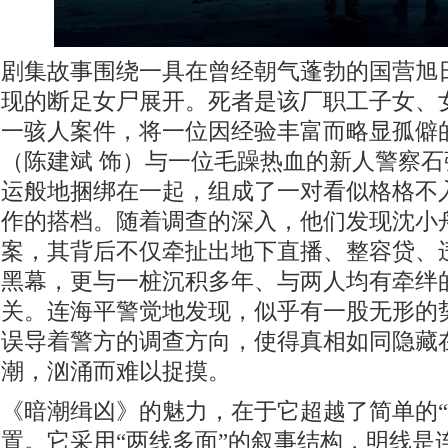
剧集故事围绕一具在曾经朝气蓬勃的国营旭
现的断足女尸展开。死者是该厂职工子女、
一骇人案件，将一位因经验丰富而略显孤僻
（陈建斌 饰）与一位毛躁热血的新人警察石
运般地捆绑在一起，组成了一对看似格格不
作的搭档。随着调查的深入，他们发现沈小
案，其背后不仅牵扯出地下直播、整容贷、
黑幕，更与一桩沉积多年、与两人均有牵绊
关。连海平警觉地发现，似乎有一股无形的
误导着警方的调查方向，使得真相如同隐藏
潮，汹涌而难以捉摸。
《暗潮缉凶》的魅力，在于它超越了简单的“
置。它采用“两线多面”的叙事结构，明线是