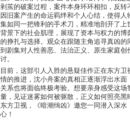
剥茧的破案过程，案件本身环环相扣，反转
因旧案产生的命运羁绊和个人心结，使得人
集如同一把锋利的手术刀，精准地剖开了上世
背景下的社会肌理，展现了资本与权力的博
的挣扎与选择。观众在跟随主角追寻真凶的
到剧集对人性善恶、法治正义、原生家庭创
讨。
目前，这部引人入胜的悬疑佳作正在东方卫
情的推进，沈小舟案的真相正逐渐浮出水面
关系也将面临终极考验。想要亲身感受这场
量，见证迷雾如何被驱散，正义如何照亮黑
东方卫视，《暗潮缉凶》邀您一同潜入深水
心！