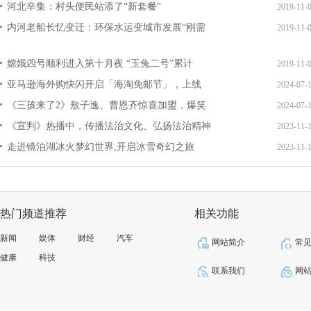
河北辛集：村头便民站添了“新套餐”
2019-11-
内河老船长忆变迁：环保水运变城市发展“刚需
2019-11-
嫦娥四号顺利进入第十月夜 “玉兔二号”累计
2019-11-
亚马逊海外购快闪开启「海淘免邮节」，上线
2024-07-
《三孩来了2》敖子逸、曹恩齐惊喜加盟，爆笑
2024-07-
《宣判》热播中，传播法治文化、弘扬法治精神
2023-11-
走进镜泊湖冰火梦幻世界,开启冰雪奇幻之旅
2023-11-
热门频道推荐
相关功能
新闻
娱体
财经
汽车
网站简介
常
健康
科技
联系我们
网