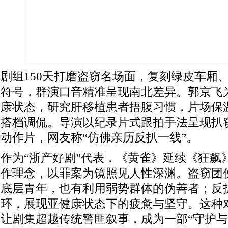
剧组150天打磨盗窃名场面，复刻绿皮车厢
符号，群演口音精准呈现南北差异。郭京飞
康状态，研究肝移植患者捂腹习惯，片场保
搭档调侃。导演以纪录片式跟拍手法呈现扒
动作片，网友称“仿佛亲历反扒一线”。
作为“浙产好剧”代表，《黄雀》延续《狂飙
作理念，以罪案为镜照见人性深渊。盗窃团
底层青年，也有利用弱势群体的伪善者；反
环，展现亚健康状态下的疲惫与坚守。这种
让剧集超越传统警匪叙事，成为一部“守护