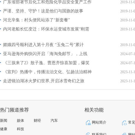
广东省部署节后化工和危险化学品安全复产工作
2019-11-
严谨、坚持、守护！这是他们与国旗的故事
2019-11-
河北辛集：村头便民站添了“新套餐”
2019-11-
内河老船长忆变迁：环保水运变城市发展“刚需
2019-11-
嫦娥四号顺利进入第十月夜 “玉兔二号”累计
2019-11-
亚马逊海外购快闪开启「海淘免邮节」，上线
2024-07-
《三孩来了2》敖子逸、曹恩齐惊喜加盟，爆笑
2024-07-
《宣判》热播中，传播法治文化、弘扬法治精神
2023-11-
走进镜泊湖冰火梦幻世界,开启冰雪奇幻之旅
2023-11-
热门频道推荐
相关功能
新闻
娱体
财经
汽车
网站简介
常
健康
科技
联系我们
网