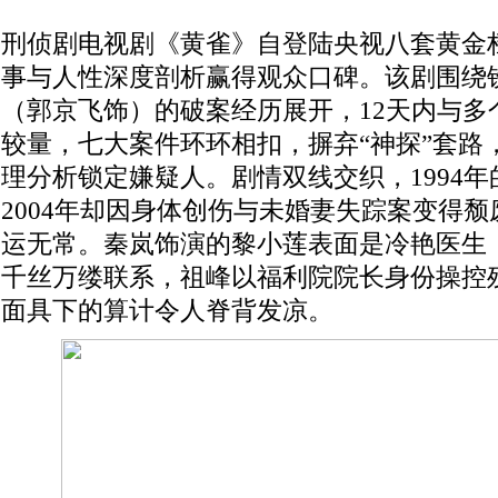
刑侦剧电视剧《黄雀》自登陆央视八套黄金
事与人性深度剖析赢得观众口碑。该剧围绕
（郭京飞饰）的破案经历展开，12天内与多
较量，七大案件环环相扣，摒弃“神探”套路
理分析锁定嫌疑人。剧情双线交织，1994
2004年却因身体创伤与未婚妻失踪案变得
运无常。秦岚饰演的黎小莲表面是冷艳医生
千丝万缕联系，祖峰以福利院院长身份操控
面具下的算计令人脊背发凉。