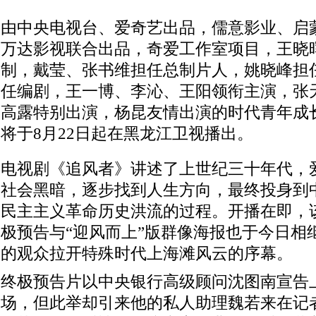
由中央电视台、爱奇艺出品，儒意影业、启
万达影视联合出品，奇爱工作室项目，王晓
制，戴莹、张书维担任总制片人，姚晓峰担
任编剧，王一博、李沁、王阳领衔主演，张
高露特别出演，杨昆友情出演的时代青年成
将于8月22日起在黑龙江卫视播出。
电视剧《追风者》讲述了上世纪三十年代，
社会黑暗，逐步找到人生方向，最终投身到
民主主义革命历史洪流的过程。开播在即，该
极预告与“迎风而上”版群像海报也于今日相
的观众拉开特殊时代上海滩风云的序幕。
终极预告片以中央银行高级顾问沈图南宣告
场，但此举却引来他的私人助理魏若来在记