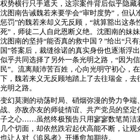
权势横行只手遮天，这宗案件背后似乎隐藏
沈图南告诫魏若来要学会“审时度势”，但认
惩罚”的魏若来却义无反顾，“就算豁出这条
死”，师徒二人自此恩断义绝。沈图南的妹
沈图南的坚持“能否真的救中国？”给出“只
国”答案后，裁缝徐诺的真实身份也逐渐浮
似乎共同选择了另外一条光明之路，“因为
民”。流离颠沛苦百姓，心向光明守初心，
下，魏若来义无反顾地踏上了去往瑞金，去
光明之路。
变幻莫测的动荡时局、硝烟弥漫的势力争端
战、亦敌亦友的师徒情谊、共产党员的坚定
子之心……虽然终极预告只用寥寥数笔简洁
几个切面，却依然跌宕起伏高能不断，让观
也让人对《追风者》开播愈加期待。