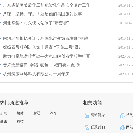
广东省部署节后化工和危险化学品安全复产工作
2019-11-
严谨、坚持、守护！这是他们与国旗的故事
2019-11-
河北辛集：村头便民站添了“新套餐”
2019-11-
内河老船长忆变迁：环保水运变城市发展“刚需
2019-11-
嫦娥四号顺利进入第十月夜 “玉兔二号”累计
2019-11-
助力打赢脱贫攻坚战—大凉山继创者学校举行开
2020-09-
音乐焕新福田“幸福”底色，“福田夜八点”为
2022-12-
杭州筑梦网络科技有限公司十周年庆
2020-08-
热门频道推荐
相关功能
新闻
娱体
财经
汽车
网站简介
常
健康
科技
联系我们
网